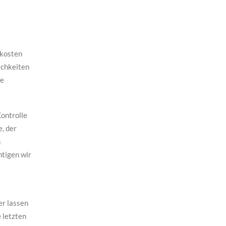
skosten
ichkeiten
he
ontrolle
, der
n
htigen wir
er lassen
e letzten