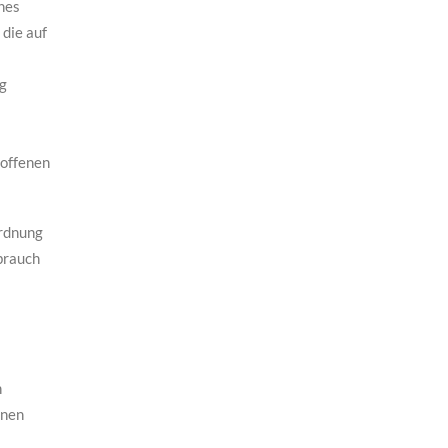
ines
 die auf
ng
roffenen
ordnung
brauch
n
lnen