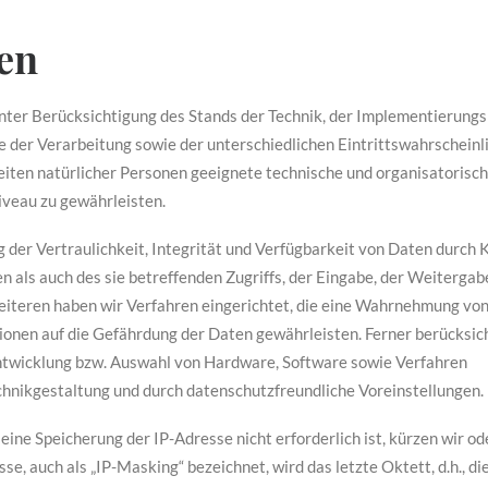
en
nter Berücksichtigung des Stands der Technik, der Implementierung
 der Verarbeitung sowie der unterschiedlichen Eintrittswahrscheinl
iten natürlicher Personen geeignete technische und organisatorisc
veau zu gewährleisten.
er Vertraulichkeit, Integrität und Verfügbarkeit von Daten durch K
 als auch des sie betreffenden Zugriffs, der Eingabe, der Weitergabe
eiteren haben wir Verfahren eingerichtet, die eine Wahrnehmung vo
onen auf die Gefährdung der Daten gewährleisten. Ferner berücksic
ntwicklung bzw. Auswahl von Hardware, Software sowie Verfahren
hnikgestaltung und durch datenschutzfreundliche Voreinstellungen.
r eine Speicherung der IP-Adresse nicht erforderlich ist, kürzen wir od
se, auch als „IP-Masking“ bezeichnet, wird das letzte Oktett, d.h., di