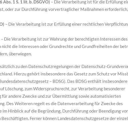
 Abs. 1 S. 1 lit. b. DSGVO)
– Die Verarbeitung ist für die Erfüllung e
ist, oder zur Durchführung vorvertraglicher Maßnahmen erforderlich,
VO)
– Die Verarbeitung ist zur Erfüllung einer rechtlichen Verpflichtu
– Die Verarbeitung ist zur Wahrung der berechtigten Interessen des
rn nicht die Interessen oder Grundrechte und Grundfreiheiten der bet
dern, überwiegen.
usätzlich zu den Datenschutzregelungen der Datenschutz-Grundver
chland. Hierzu gehört insbesondere das Gesetz zum Schutz vor Miss
(Bundesdatenschutzgesetz – BDSG). Das BDSG enthält insbesondere
auf Löschung, zum Widerspruchsrecht, zur Verarbeitung besonderer
 für andere Zwecke und zur Übermittlung sowie automatisierten
ling. Des Weiteren regelt es die Datenverarbeitung für Zwecke des
e im Hinblick auf die Begründung, Durchführung oder Beendigung vo
n Beschäftigten. Ferner können Landesdatenschutzgesetze der einze