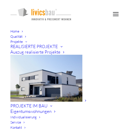
Home
Qualität
Projekte
REALISIERTE PROJEKTE
Auszug realisierte Projekte
/ KONTAKT & KOMMUNIKATION
WOHNEN WIE
SIE ES
WÜNSCHEN
PROJEKTE IM BAU
Eigentumswohnungen
Individualisierung
Service
Wer sich für livicsbau entscheidet,
Kontakt