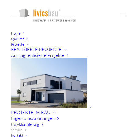
Home
Qualität
Projekte
REALISIERTE PROJEKTE
Auszug realisierte Projekte
/ UMFASSENDE BETREUUNG VON ANFANG AN
DARAUF UNSER WORT
Wer sich für livicsbau entscheidet,
PROJEKTE IM BAU
wählt excelente Betreuung,
Eigentumswohnungen
Individualisierung
einen festen Ansprechpartner und
Service
Kontakt