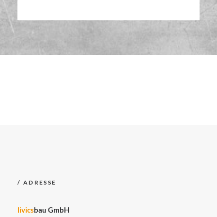
/ ADRESSE
livics
bau GmbH