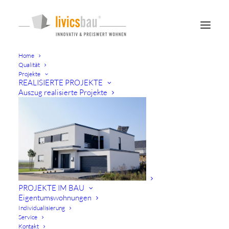
Home
Qualität
Projekte
REALISIERTE PROJEKTE
Auszug realisierte Projekte
/ WIR BAUEN FÜR SIE
IHR NEUES ZUHAUSE
ENTSTEHT HIER ...
PROJEKTE IM BAU
Eigentumswohnungen
Wer sich für livicsbau
Individualisierung
Service
entscheidet,
Kontakt