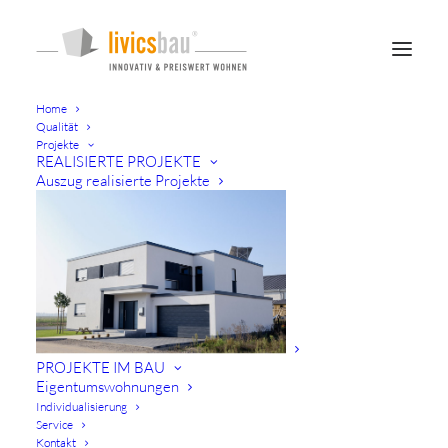
Home
Qualität
Projekte
REALISIERTE PROJEKTE
Auszug realisierte Projekte
/ LIVICSBAU
TREND
/ KONTAKT
NÜRNBERGS
SCHÖNSTE
SEITEN
PROJEKTE IM BAU
UND SIE
Eigentumswohnungen
Individualisierung
MITTENDRIN
Service
Kontakt